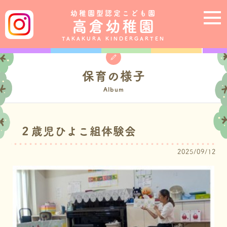
幼稚園型認定こども園
高倉幼稚園
TAKAKURA KINDERGARTEN
保育の様子
Album
２歳児ひよこ組体験会
2025/09/12