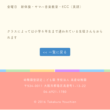
金曜日 新体操・ヤマハ音楽教室・ECC（英語）
クラスによっては小学６年生まで通われている生徒さんもおら
れます
<< 一覧に戻る
幼稚園型認定こども園 学校法人 高倉幼稚園
〒534-0011 大阪市都島区高倉町1-13-22
06-6921-1780
© 2016 Takakura Youchien