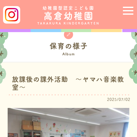
幼稚園型認定こども園
高倉幼稚園
TAKAKURA KINDERGARTEN
保育の様子
Album
放課後の課外活動 ～ヤマハ音楽教
室～
2025/07/02