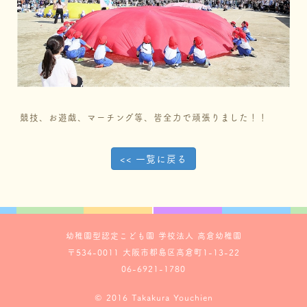
競技、お遊戯、マーチング等、皆全力で頑張りました！！
<< 一覧に戻る
幼稚園型認定こども園 学校法人 高倉幼稚園
〒534-0011 大阪市都島区高倉町1-13-22
06-6921-1780
© 2016 Takakura Youchien